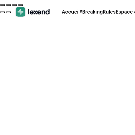
Accueil
#BreakingRules
Espace 