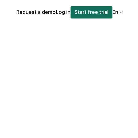
Request a demo
Log in
Start free trial
En