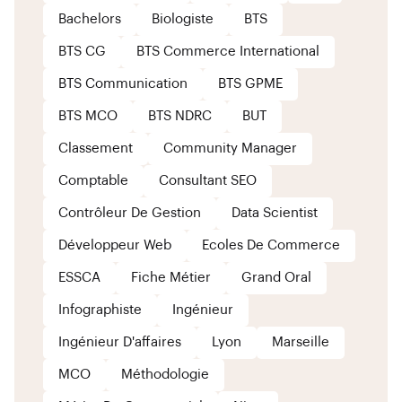
Bachelors
Biologiste
BTS
BTS CG
BTS Commerce International
BTS Communication
BTS GPME
BTS MCO
BTS NDRC
BUT
Classement
Community Manager
Comptable
Consultant SEO
Contrôleur De Gestion
Data Scientist
Développeur Web
Ecoles De Commerce
ESSCA
Fiche Métier
Grand Oral
Infographiste
Ingénieur
Ingénieur D'affaires
Lyon
Marseille
MCO
Méthodologie