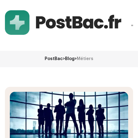
PostBac
>
Blog
>
Métiers