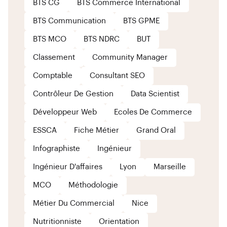
BTS CG
BTS Commerce International
BTS Communication
BTS GPME
BTS MCO
BTS NDRC
BUT
Classement
Community Manager
Comptable
Consultant SEO
Contrôleur De Gestion
Data Scientist
Développeur Web
Ecoles De Commerce
ESSCA
Fiche Métier
Grand Oral
Infographiste
Ingénieur
Ingénieur D'affaires
Lyon
Marseille
MCO
Méthodologie
Métier Du Commercial
Nice
Nutritionniste
Orientation