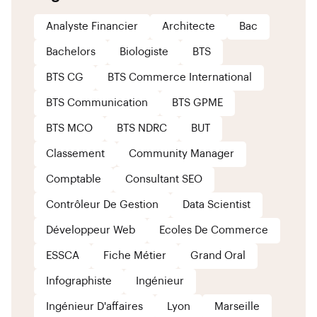
Analyste Financier
Architecte
Bac
Bachelors
Biologiste
BTS
BTS CG
BTS Commerce International
BTS Communication
BTS GPME
BTS MCO
BTS NDRC
BUT
Classement
Community Manager
Comptable
Consultant SEO
Contrôleur De Gestion
Data Scientist
Développeur Web
Ecoles De Commerce
ESSCA
Fiche Métier
Grand Oral
Infographiste
Ingénieur
Ingénieur D'affaires
Lyon
Marseille