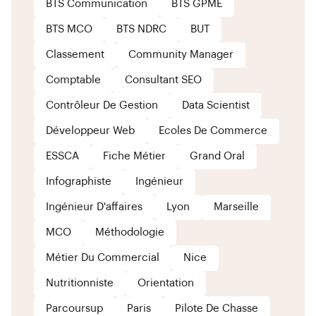
BTS Communication
BTS GPME
BTS MCO
BTS NDRC
BUT
Classement
Community Manager
Comptable
Consultant SEO
Contrôleur De Gestion
Data Scientist
Développeur Web
Ecoles De Commerce
ESSCA
Fiche Métier
Grand Oral
Infographiste
Ingénieur
Ingénieur D'affaires
Lyon
Marseille
MCO
Méthodologie
Métier Du Commercial
Nice
Nutritionniste
Orientation
Parcoursup
Paris
Pilote De Chasse