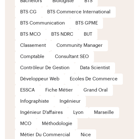
Bachelors
Biologiste
BTS
BTS CG
BTS Commerce International
BTS Communication
BTS GPME
BTS MCO
BTS NDRC
BUT
Classement
Community Manager
Comptable
Consultant SEO
Contrôleur De Gestion
Data Scientist
Développeur Web
Ecoles De Commerce
ESSCA
Fiche Métier
Grand Oral
Infographiste
Ingénieur
Ingénieur D'affaires
Lyon
Marseille
MCO
Méthodologie
Métier Du Commercial
Nice