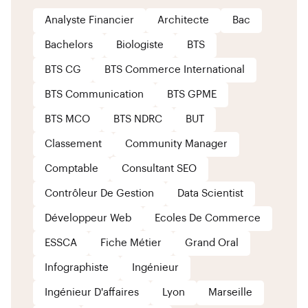
Analyste Financier
Architecte
Bac
Bachelors
Biologiste
BTS
BTS CG
BTS Commerce International
BTS Communication
BTS GPME
BTS MCO
BTS NDRC
BUT
Classement
Community Manager
Comptable
Consultant SEO
Contrôleur De Gestion
Data Scientist
Développeur Web
Ecoles De Commerce
ESSCA
Fiche Métier
Grand Oral
Infographiste
Ingénieur
Ingénieur D'affaires
Lyon
Marseille