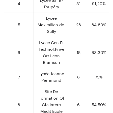
Lycée Saint-
4
31
91,20%
Exupéry
Lycée
5
Maximilien-de-
28
84,80%
Sully
Lycee Gen.Et
Technol.Prive
6
15
83,30%
Ort Leon
Bramson
Lycée Jeanne
7
6
75%
Perrimond
Site De
Formation Of
8
Cfa Interc
6
54,50%
Medit Ecole